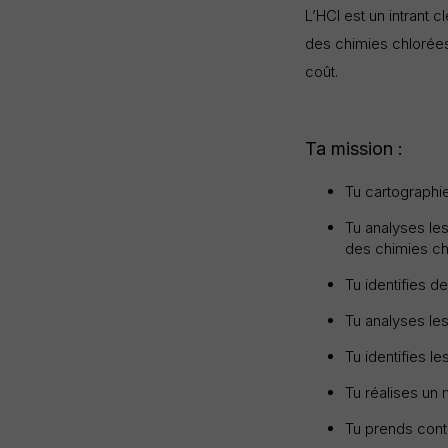
L’HCl est un intrant 
des chimies chlorées
coût.
Ta mission :
Tu cartographie
Tu analyses le
des chimies ch
Tu identifies d
Tu analyses le
Tu identifies 
Tu réalises un
Tu prends conta