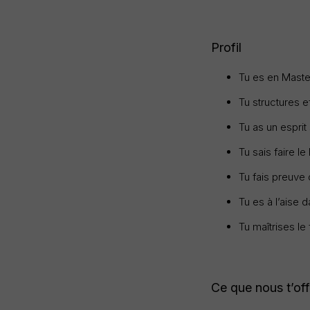
Profil
Tu es en Maste
Tu structures e
Tu as un esprit
Tu sais faire le
Tu fais preuve d
Tu es à l’aise 
Tu maîtrises le
Ce que nous t’of