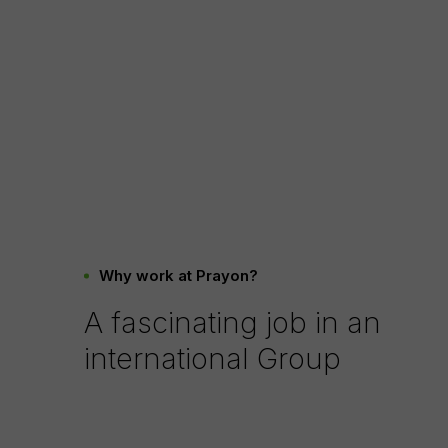
Your resume (.doc, .docx, .pdf)
Browse
Your message
Why work at Prayon?
A fascinating job in an
international Group