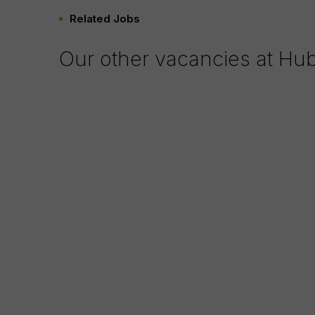
First name
*
Related Jobs
Our other vacancies at Hu
Last name
*
Email address
*
Phone/cell number
*