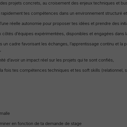
à des projets concrets, au croisement des enjeux techniques et bu
rapidement tes compétences dans un environnement structuré et 
’une réelle autonomie pour proposer tes idées et prendre des initi
aux côtés d’équipes expérimentées, disponibles et engagées dans l
 un cadre favorisant les échanges, l’apprentissage continu et la p
,
ité d’avoir un impact réel sur les projets qui te sont confiés,
la fois tes compétences techniques et tes soft skills (relationnel, st
émalle
rminer en fonction de ta demande de stage