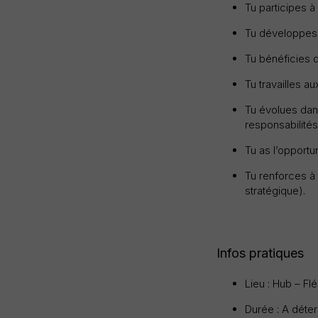
Tu participes 
Tu développes 
Tu bénéficies d
Tu travailles 
Tu évolues dans
responsabilités
Tu as l’opportun
Tu renforces à 
stratégique).
Infos pratiques
Lieu : Hub – Fl
Durée : A déte