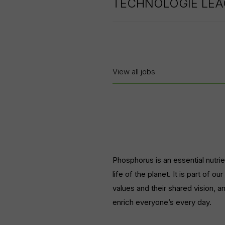
TECHNOLOGIE LEA
*
View all jobs
Phosphorus is an essential nutrie
life of the planet. It is part of 
values and their shared vision, a
enrich everyone’s every day.