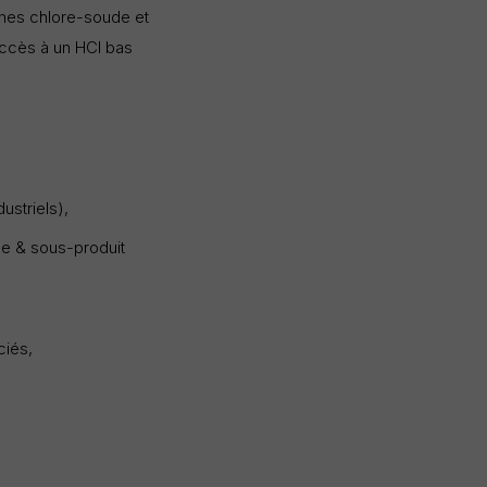
aînes chlore-soude et
accès à un HCl bas
ustriels),
de & sous-produit
ciés,