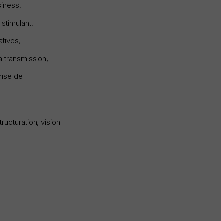
siness,
stimulant,
atives,
a transmission,
rise de
ructuration, vision