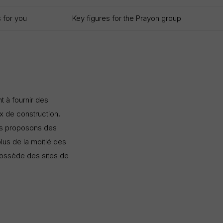
s for you
Key figures for the Prayon group
t à fournir des
ux de construction,
ous proposons des
lus de la moitié des
possède des sites de