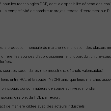
LIFETIME
DOMAIN
clé pour les technologies DCP, dont la disponibilité dépend des ch
13 months
prayon.com
. La compétitivité de nombreux projets repose directement sur l’
s la production mondiale du marché (identification des clusters ind
s différentes sources d’approvisionnement : coproduit chlore-sou
lorées,
es sources secondaires (flux industriels, déchets valorisables)
s liens entre HCL et la soude (NaOH) ainsi que leurs marchés asso
les principaux consommateurs de soude au niveau mondial,
 mapping des prix du HCL par région,
ct de manière ciblée avec des acteurs industriels.